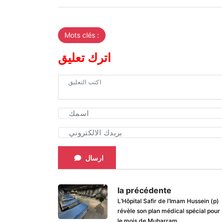
Mots clés :
اترك تعليق
ارسال
la précédente
L’Hôpital Safir de l’Imam Hussein (p)
révèle son plan médical spécial pour
le mois de Muharram