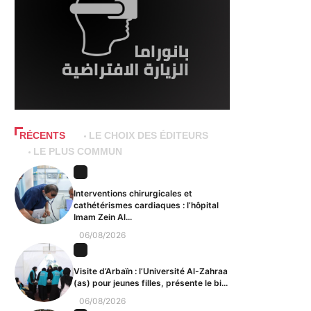
RÉCENTS
LE CHOIX DES ÉDITEURS
LE PLUS COMMUN
Interventions chirurgicales et
cathétérismes cardiaques : l’hôpital
Imam Zein Al...
06/08/2026
Visite d’Arbaïn : l’Université Al-Zahraa
(as) pour jeunes filles, présente le bi...
06/08/2026