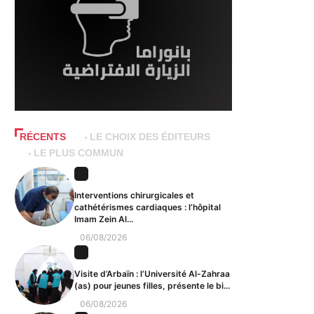
RÉCENTS
LE CHOIX DES ÉDITEURS
LE PLUS COMMUN
Interventions chirurgicales et
cathétérismes cardiaques : l’hôpital
Imam Zein Al...
06/08/2026
Visite d’Arbaïn : l’Université Al-Zahraa
(as) pour jeunes filles, présente le bi...
06/08/2026