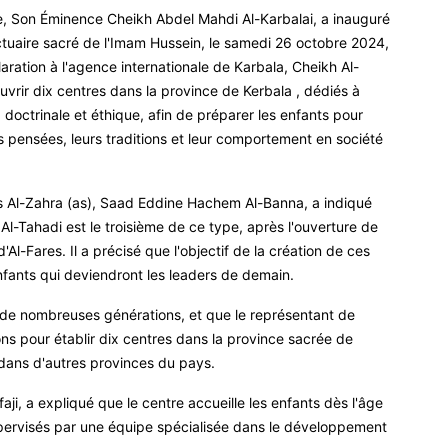
e, Son Éminence Cheikh Abdel Mahdi Al-Karbalai, a inauguré
nctuaire sacré de l'Imam Hussein, le samedi 26 octobre 2024,
ration à l'agence internationale de Karbala, Cheikh Al-
ouvrir dix centres dans la province de Kerbala , dédiés à
 doctrinale et éthique, afin de préparer les enfants pour
rs pensées, leurs traditions et leur comportement en société
es Al-Zahra (as), Saad Eddine Hachem Al-Banna, a indiqué
 Al-Tahadi est le troisième de ce type, après l'ouverture de
Al-Fares. Il a précisé que l'objectif de la création de ces
nfants qui deviendront les leaders de demain.
 de nombreuses générations, et que le représentant de
ons pour établir dix centres dans la province sacrée de
 dans d'autres provinces du pays.
faji, a expliqué que le centre accueille les enfants dès l'âge
supervisés par une équipe spécialisée dans le développement