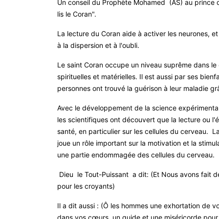
Un conseil du Prophète Mohamed (AS) au prince des c
lis le Coran
."
La lecture du Coran aide à activer les neurones, et 
à la dispersion et à l'oubli
.
Le saint Coran occupe un niveau suprême dans le 
spirituelles et matérielles. Il est aussi par ses b
personnes ont trouvé la guérison à leur maladie grâ
Avec le développement de la science expérimental
les scientifiques ont découvert que la lecture ou l'é
santé, en particulier sur les cellules du cerveau. 
joue un rôle important sur la motivation et la stimula
une partie endommagée des cellules du cerveau
.
Dieu le Tout-Puissant a dit: (Et Nous avons fait d
pour les croyants)
Il a dit aussi : (Ô les hommes une exhortation de 
dans vos cœurs, un guide et une miséricorde pour 