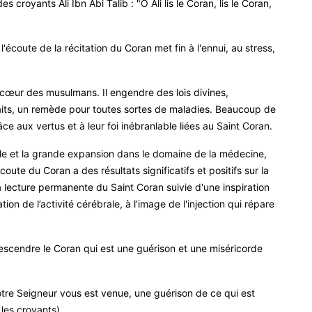
royants Ali Ibn Abi Talib : "Ô Ali lis le Coran, lis le Coran,
l'écoute de la récitation du Coran met fin à l'ennui, au stress,
cœur des musulmans. Il engendre des lois divines,
ienfaits, un remède pour toutes sortes de maladies. Beaucoup de
ce aux vertus et à leur foi inébranlable liées au Saint Coran
.
e et la grande expansion dans le domaine de la médecine,
coute du Coran a des résultats significatifs et positifs sur la
La lecture permanente du Saint Coran suivie d'une inspiration
tion de l’activité cérébrale, à l’image de l'injection qui répare
escendre le Coran qui est une guérison et une miséricorde
votre Seigneur vous est venue, une guérison de ce qui est
les croyants)