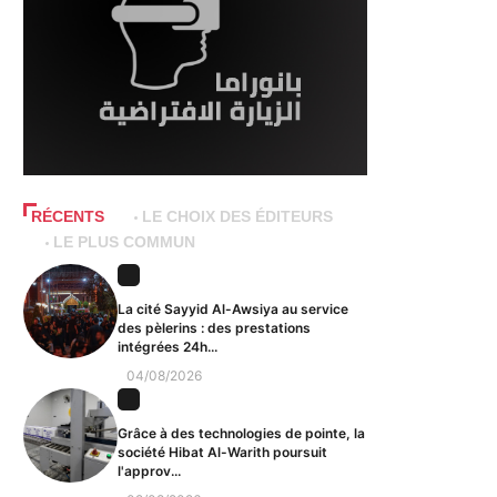
RÉCENTS
LE CHOIX DES ÉDITEURS
LE PLUS COMMUN
La cité Sayyid Al-Awsiya au service
des pèlerins : des prestations
intégrées 24h...
04/08/2026
Grâce à des technologies de pointe, la
société Hibat Al-Warith poursuit
l'approv...