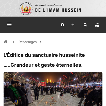
Reportages
L'Édifice du sanctuaire husseinite
…..Grandeur et geste éternelles.