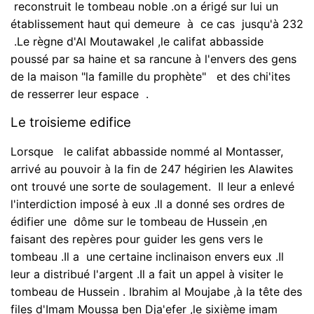
reconstruit le tombeau noble .on a érigé sur lui un
établissement haut qui demeure à ce cas jusqu'à 232
.Le règne d'Al Moutawakel ,le califat abbasside
poussé par sa haine et sa rancune à l'envers des gens
de la maison "la famille du prophète" et des chi'ites
de resserrer leur espace .
Le troisieme edifice
Lorsque le califat abbasside nommé al Montasser,
arrivé au pouvoir à la fin de 247 hégirien les Alawites
ont trouvé une sorte de soulagement. Il leur a enlevé
l'interdiction imposé à eux .Il a donné ses ordres de
édifier une dôme sur le tombeau de Hussein ,en
faisant des repères pour guider les gens vers le
tombeau .Il a une certaine inclinaison envers eux .Il
leur a distribué l'argent .Il a fait un appel à visiter le
tombeau de Hussein . Ibrahim al Moujabe ,à la tête des
files d'Imam Moussa ben Dja'efer ,le sixième imam