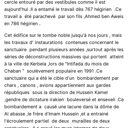
cercle entouré par des vestibules comme il est
aujourd'hui .Il a entamé le travail dès 767 hégirien .Ce
travail a été parachevé par son fils ,Ahmed ben Aweis
.
en 786 hégirien
Cet édifice sur le tombe noble jusqu'à nos jours , mais
les travaux d' instaurations contenues concernant le
sanctuaire pendant plusieurs années ,surtout après les
séries de déconstructions massives qui portent atteint
à la ville de Kerbela ,lors de "Intifada du mois de
Chaban " soulèvement populaire en 1991 .Ce
sanctuaire qui a été le cible d'un bombardement par
chars , canons , avions appartiennent aux gardes
républiques sous la direction de Hussein Kamel
,gendre de dictature irakien bouleversé et enseveli .Ce
bombardement a causé une lacune dans la dôme de
Al abasse ,le frère d'Imam Hussein ,et a entrainé
l'écroulement partiel de deux murailles de deux
sanctuaires .Il a crevé les murs internes de deux