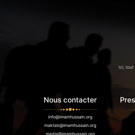
Ici, tou
Nous contacter
Pres
info@imamhussain.org
maktab@imamhussain.org
media@imamhussain.org