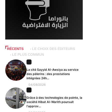
RÉCENTS
LE CHOIX DES ÉDITEURS
LE PLUS COMMUN
La cité Sayyid Al-Awsiya au service
des pèlerins : des prestations
intégrées 24h...
04/08/2026
Grâce à des technologies de pointe, la
société Hibat Al-Warith poursuit
l'approv...