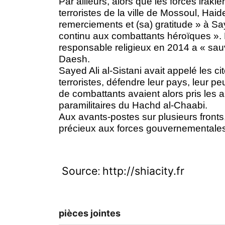
Par ailleurs, alors que les forces iraki
terroristes de la ville de Mossoul, Hai
remerciements et (sa) gratitude »
à Say
continu aux combattants héroïques ».
responsable religieux en 2014 a
« sauv
Daesh.
Sayed Ali al-Sistani avait appelé les c
terroristes, défendre leur pays, leur peu
de combattants avaient alors pris les 
paramilitaires du Hachd al-Chaabi.
Aux avants-postes sur plusieurs fronts
précieux aux forces gouvernementales co
Source
http://shiacity.fr
:
pièces jointes