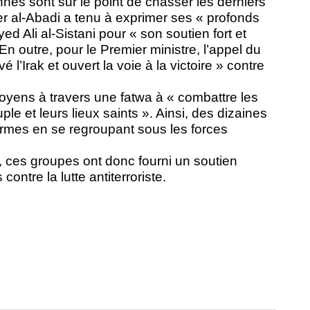
ennes sont sur le point de chasser les derniers
der al-Abadi a tenu à exprimer ses
« profonds
ed Ali al-Sistani pour «
son soutien fort et
En outre, pour le Premier ministre, l’appel du
é l’Irak et ouvert la voie à la victoire »
contre
itoyens à travers une fatwa à «
combattre les
ple et leurs lieux saints »
. Ainsi, des dizaines
armes en se regroupant sous les forces
, ces groupes ont donc fourni un soutien
ntre la lutte antiterroriste.