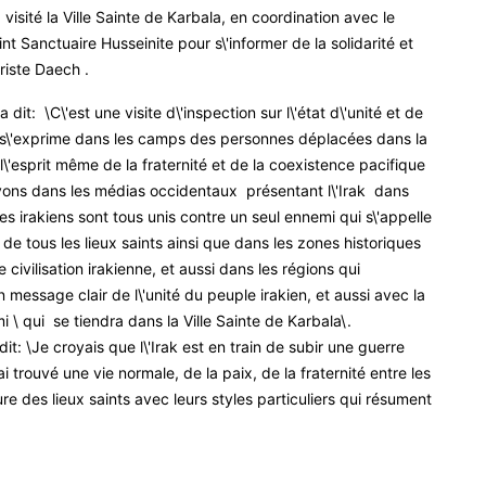
visité la Ville Sainte de Karbala, en coordination avec le
t Sanctuaire Husseinite pour s\'informer de la solidarité et
riste Daech .
dit: \C\'est une visite d\'inspection sur l\'état d\'unité et de
ui s\'exprime dans les camps des personnes déplacées dans la
 l\'esprit même de la fraternité et de la coexistence pacifique
oyons dans les médias occidentaux présentant l\'Irak dans
es irakiens sont tous unis contre un seul ennemi qui s\'appelle
 de tous les lieux saints ainsi que dans les zones historiques
e civilisation irakienne, et aussi dans les régions qui
 message clair de l\'unité du peuple irakien, et aussi avec la
i \ qui se tiendra dans la Ville Sainte de Karbala\.
it: \Je croyais que l\'Irak est en train de subir une guerre
'ai trouvé une vie normale, de la paix, de la fraternité entre les
ure des lieux saints avec leurs styles particuliers qui résument