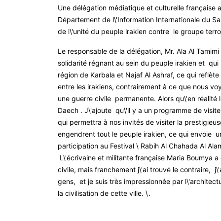
Une délégation médiatique et culturelle française a 
Département de l\'Information Internationale du Sain
de l\'unité du peuple irakien contre le groupe terro
Le responsable de la délégation, Mr. Ala Al Tamimi a 
solidarité régnant au sein du peuple irakien et q
région de Karbala et Najaf Al Ashraf, ce qui reflète
entre les irakiens, contrairement à ce que nous v
une guerre civile permanente. Alors qu\'en réalité l
Daech .
J\'ajoute qu\'il y a un programme de visite
qui permettra à nos invités de visiter la prestigieus
engendrent tout le peuple irakien, ce qui envoie un
participation au Festival \ Rabih Al Chahada Al Alam
L\'écrivaine et militante française Maria Boumya a d
civile, mais franchement j\'ai trouvé le contraire, j\
gens, et je suis très impressionnée par l\'architect
la civilisation de cette ville. \.