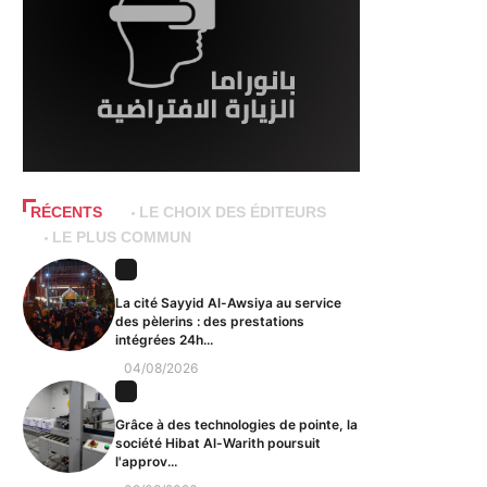
RÉCENTS
LE CHOIX DES ÉDITEURS
LE PLUS COMMUN
La cité Sayyid Al-Awsiya au service
des pèlerins : des prestations
intégrées 24h...
04/08/2026
Grâce à des technologies de pointe, la
société Hibat Al-Warith poursuit
l'approv...