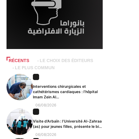
RÉCENTS
LE CHOIX DES ÉDITEURS
LE PLUS COMMUN
Interventions chirurgicales et
cathétérismes cardiaques : l’hôpital
Imam Zein Al...
06/08/2026
Visite d’Arbaïn : l’Université Al-Zahraa
(as) pour jeunes filles, présente le bi...
06/08/2026