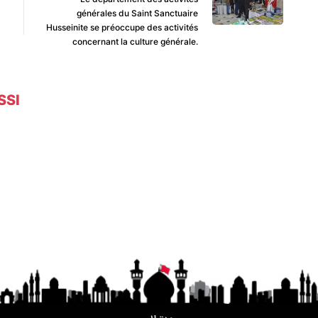
générales du Saint Sanctuaire
Husseinite se préoccupe des activités
concernant la culture générale.
SSI