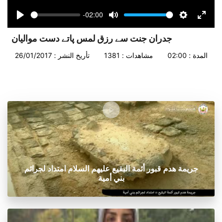
-02:00
Seek
Volume
Play
Mute
Settings
Enter
fullsc
جدران جنت سے رزق لمس پاتے دست موالیان
المدة : 02:00
مشاهدات : 1381
تأريخ النشر : 26/01/2017
جريمة هدم قبور أئمة البقيع عليهم السلام امتداد لجرائم
بني أمية