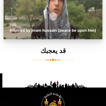
inspired by imam hussain (peace be upon him)
قد يعجبك