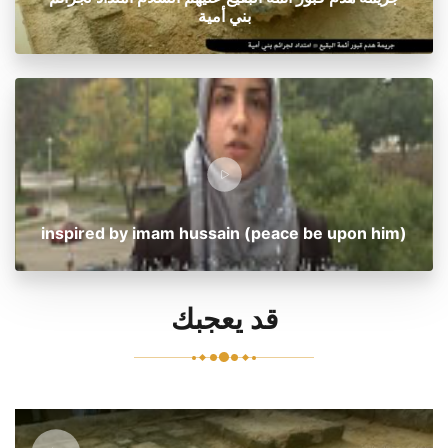
بني أمية
inspired by imam hussain (peace be upon him)
قد يعجبك