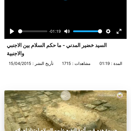
-01:19
Seek
Volume
Play
Mute
Settings
Enter
fullsc
السيد خضير المدني - ما حكم السلام بين الاجنبي
والاجنبية
المدة : 01:19
مشاهدات : 1715
تأريخ النشر : 15/04/2015
جريمة هدم قبور أئمة البقيع عليهم السلام امتداد لجرائم