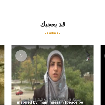
قد يعجبك
inspired by imam hussain (peace be