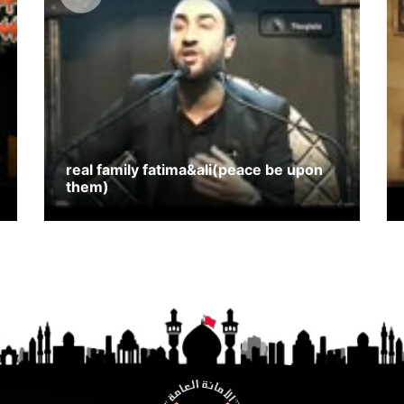
real family fatima&ali(peace be upon
them)