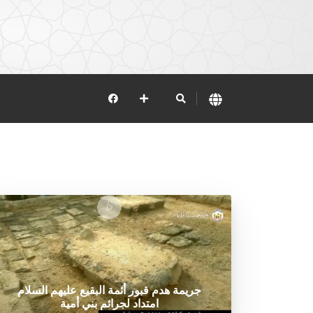
جريمة هدم قبور أئمة البقيع عليهم السلام
امتداد لجرائم بني أمية