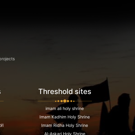
projects
s
Threshold sites
imam ali holy shrine
Imam Kadhim Holy Shrine
Imam Ridha Holy Shrine
الا
Al-Askari Holy Shrine