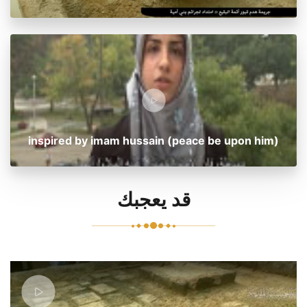
inspired by imam hussain (peace be upon him)
قد يعجبك