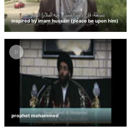
inspired by imam hussain (peace be upon him)
prophet mohammed