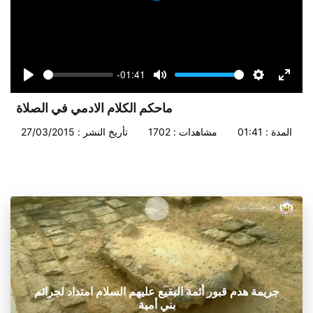
-01:41
Seek
Volume
Play
Mute
Settings
Enter
fullsc
ماحكم الكلام الادمي في الصلاة
المدة : 01:41
مشاهدات : 1702
تأريخ النشر : 27/03/2015
جريمة هدم قبور أئمة البقيع عليهم السلام امتداد لجرائم
بني أمية