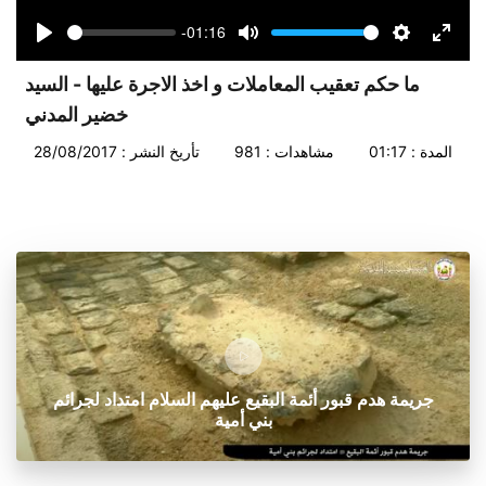
-01:16
Seek
Volume
Play
Mute
Settings
Enter
fullsc
ما حكم تعقيب المعاملات و اخذ الاجرة عليها - السيد
خضير المدني
المدة : 01:17
مشاهدات : 981
تأريخ النشر : 28/08/2017
جريمة هدم قبور أئمة البقيع عليهم السلام امتداد لجرائم
بني أمية