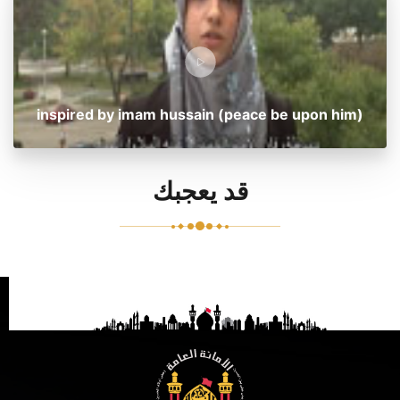
inspired by imam hussain (peace be upon him)
قد يعجبك