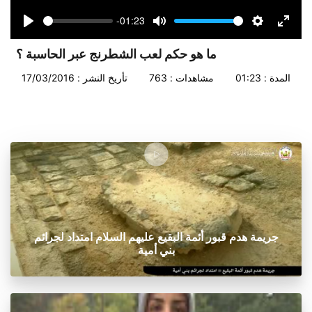
-01:23
Seek
Volume
Play
Mute
Settings
Enter
fullsc
ما هو حكم لعب الشطرنج عبر الحاسبة ؟
المدة : 01:23
مشاهدات : 763
تأريخ النشر : 17/03/2016
جريمة هدم قبور أئمة البقيع عليهم السلام امتداد لجرائم
بني أمية