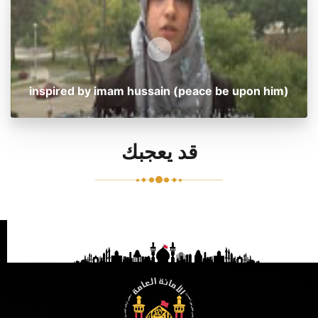
inspired by imam hussain (peace be upon him)
قد يعجبك