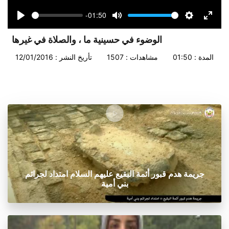
-01:50
Seek
Volume
Play
Mute
Settings
Enter
fullsc
الوضوء في حسينية ما ، والصلاة في غيرها
المدة : 01:50
مشاهدات : 1507
تأريخ النشر : 12/01/2016
جريمة هدم قبور أئمة البقيع عليهم السلام امتداد لجرائم
بني أمية