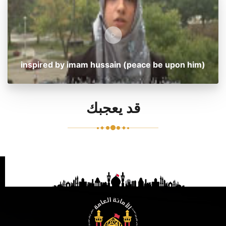
inspired by imam hussain (peace be upon him)
قد يعجبك