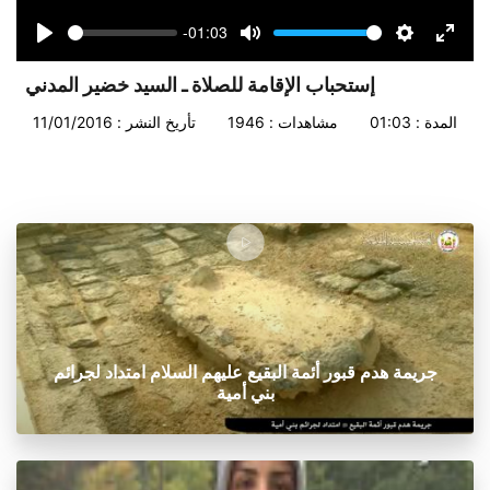
-01:03
Seek
Volume
Play
Mute
Settings
Enter
fullsc
إستحباب الإقامة للصلاة ـ السيد خضير المدني
المدة : 01:03
مشاهدات : 1946
تأريخ النشر : 11/01/2016
جريمة هدم قبور أئمة البقيع عليهم السلام امتداد لجرائم
بني أمية