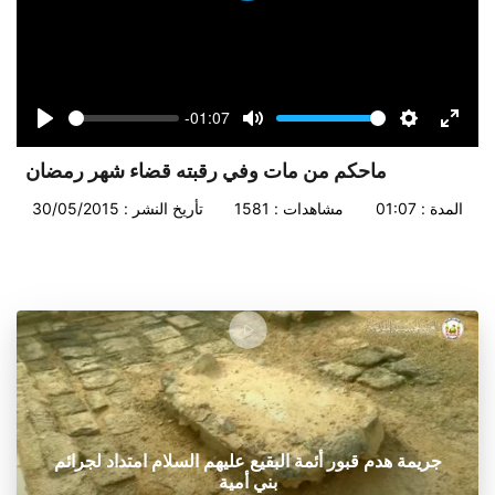
-01:07
Seek
Volume
Play
Mute
Settings
Enter
fullsc
ماحكم من مات وفي رقبته قضاء شهر رمضان
المدة : 01:07
مشاهدات : 1581
تأريخ النشر : 30/05/2015
جريمة هدم قبور أئمة البقيع عليهم السلام امتداد لجرائم
بني أمية