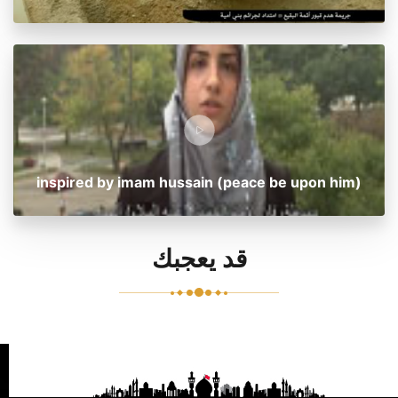
inspired by imam hussain (peace be upon him)
قد يعجبك