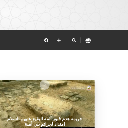
جريمة هدم قبور أئمة البقيع عليهم السلام
امتداد لجرائم بني أمية