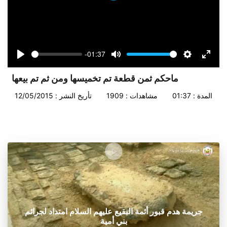
-01:37
Seek
Volume
Play
Mute
Settings
Enter
fullsc
ماحكم ثمن قطعة تم تخميسها ومن ثم تم بيعها
المدة : 01:37
مشاهدات : 1909
تأريخ النشر : 12/05/2015
جريمة هدم قبور أئمة البقيع عليهم السلام امتداد لجرائم
بني أمية