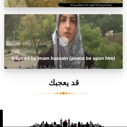
inspired by imam hussain (peace be upon him)
قد يعجبك