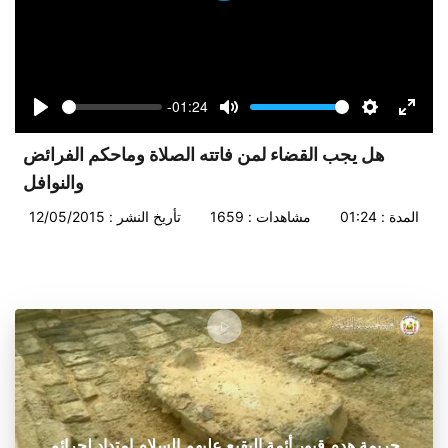
-01:24
Seek
Volume
Play
Mute
Settings
Enter
fullsc
هل يجب القضاء لمن فاتته الصلاة وماحكم الفرائض
والنوافل
المدة : 01:24
مشاهدات : 1659
تأريخ النشر : 12/05/2015
جريمة هدم قبور أئمة البقيع عليهم السلام امتداد لجرائم