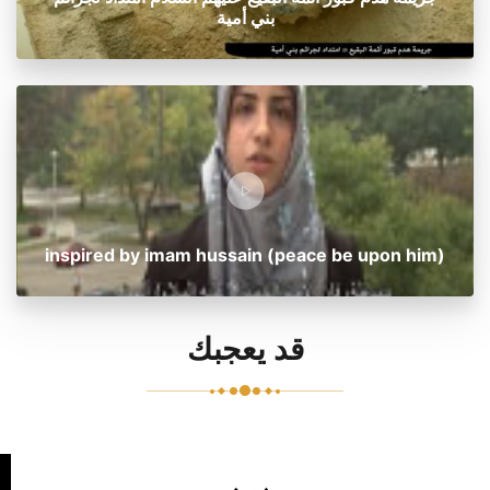
بني أمية
inspired by imam hussain (peace be upon him)
قد يعجبك