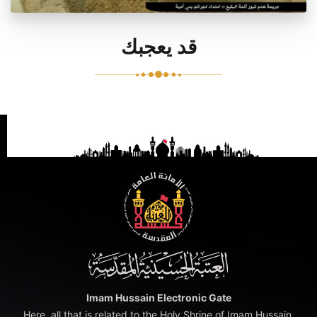
قد يعجبك
Imam Hussain Electronic Gate
Here, all that is related to the Holy Shrine of Imam Hussain,