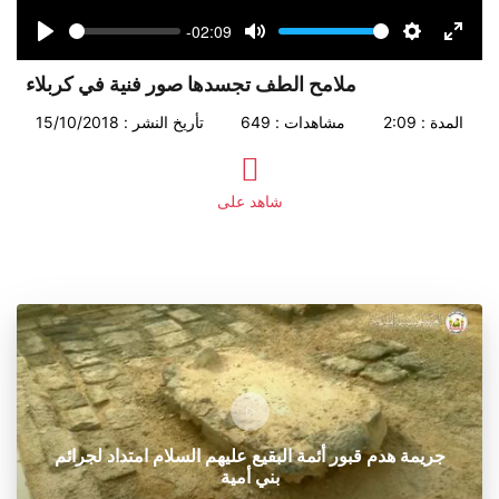
-02:09
Seek
Volume
Play
Mute
Settings
Enter
fullsc
ملامح الطف تجسدها صور فنية في كربلاء
المدة : 2:09
مشاهدات : 649
تأريخ النشر : 15/10/2018
شاهد على
جريمة هدم قبور أئمة البقيع عليهم السلام امتداد لجرائم
بني أمية