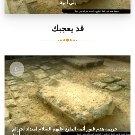
بني أمية
قد يعجبك
جريمة هدم قبور أئمة البقيع عليهم السلام امتداد لجرائم
بني أمية