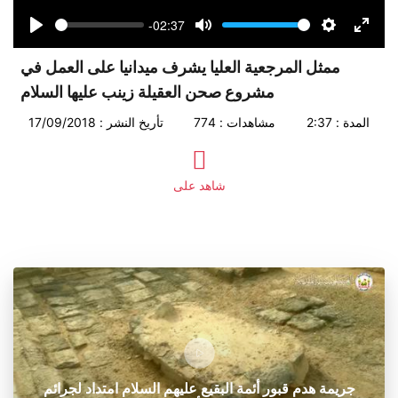
-02:37
Seek
Volume
Play
Mute
Settings
Enter
fullsc
ممثل المرجعية العليا يشرف ميدانيا على العمل في
مشروع صحن العقيلة زينب عليها السلام
المدة : 2:37
مشاهدات : 774
تأريخ النشر : 17/09/2018
شاهد على
جريمة هدم قبور أئمة البقيع عليهم السلام امتداد لجرائم