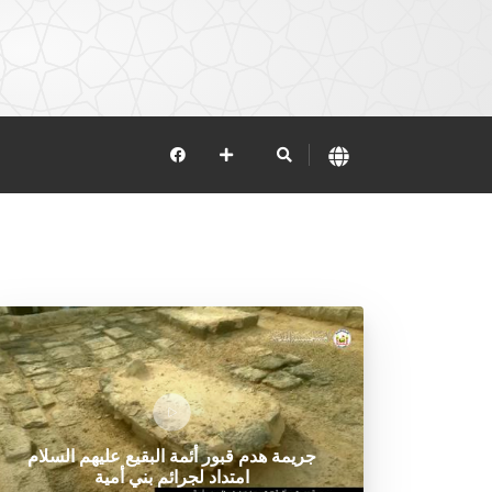
جريمة هدم قبور أئمة البقيع عليهم السلام
امتداد لجرائم بني أمية