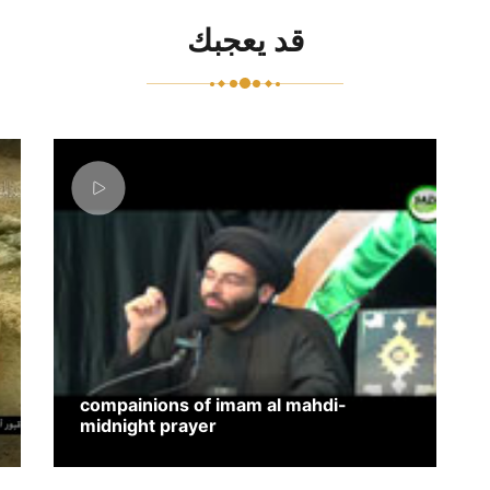
قد يعجبك
compainions of imam al mahdi-
midnight prayer