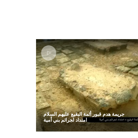
جريمة هدم قبور أئمة البقيع عليهم السلام
امتداد لجرائم بني أمية