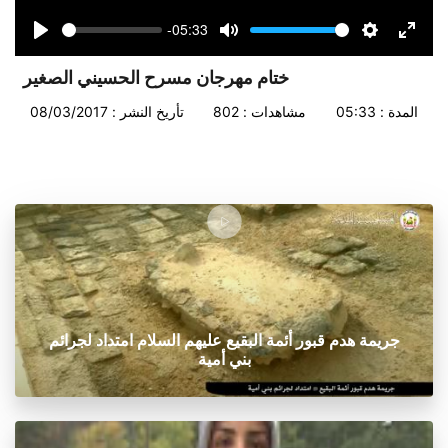
-05:33
Seek
Volume
Play
Mute
Settings
Enter
fullsc
ختام مهرجان مسرح الحسيني الصغير
المدة : 05:33
مشاهدات : 802
تأريخ النشر : 08/03/2017
جريمة هدم قبور أئمة البقيع عليهم السلام امتداد لجرائم
بني أمية