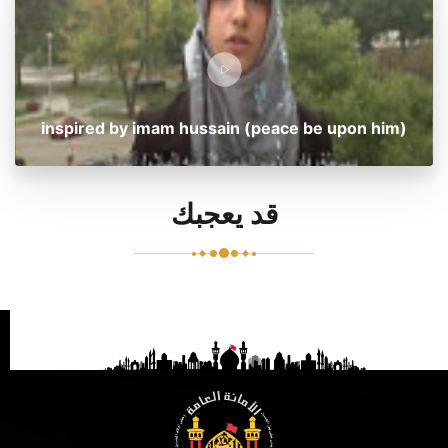
inspired by imam hussain (peace be upon him)
قد يعجبك