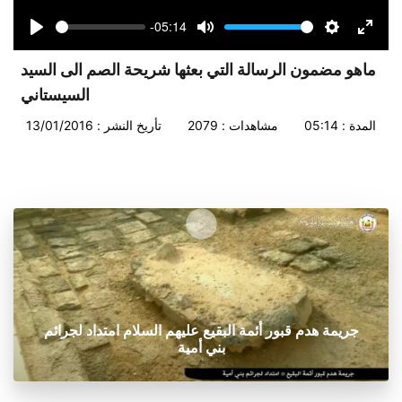
-05:14
Seek
Volume
Play
Mute
Settings
Enter
fullsc
ماهو مضمون الرسالة التي بعثها شريحة الصم الى السيد
السيستاني
المدة : 05:14
مشاهدات : 2079
تأريخ النشر : 13/01/2016
جريمة هدم قبور أئمة البقيع عليهم السلام امتداد لجرائم
بني أمية