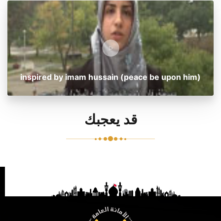
inspired by imam hussain (peace be upon him)
قد يعجبك