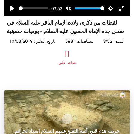
-03:52
Seek
Volume
Play
Mute
Settings
Enter
fullsc
لقطات من ذكرى ولادة الإمام الباقر عليه السلام في
صحن جده الإمام الحسين عليه السلام - يوميات حسينية
المدة : 3:52
مشاهدات : 598
تأريخ النشر : 10/03/2019
شاهد على
جريمة هدم قبور أئمة البقيع عليهم السلام امتداد لجرائم