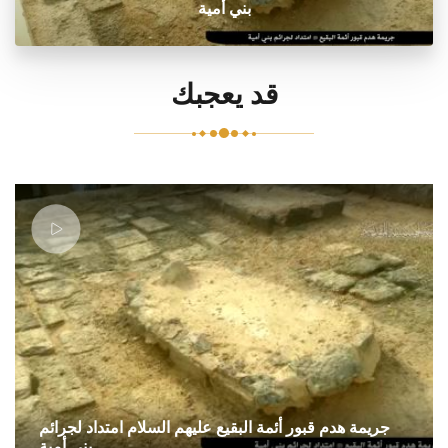
بني أمية
قد يعجبك
جريمة هدم قبور أئمة البقيع عليهم السلام امتداد لجرائم
بني أمية