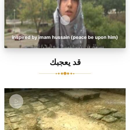
inspired by imam hussain (peace be upon him)
قد يعجبك