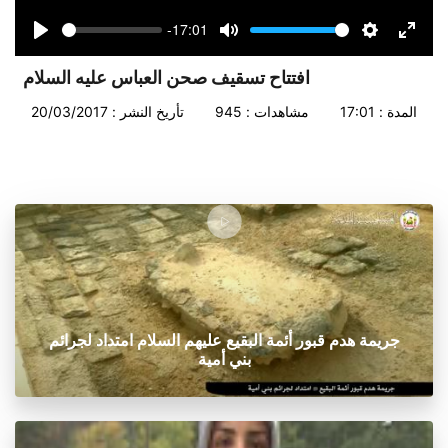
-17:01
Seek
Volume
Play
Mute
Settings
Enter
fullsc
افتتاح تسقيف صحن العباس عليه السلام
المدة : 17:01
مشاهدات : 945
تأريخ النشر : 20/03/2017
جريمة هدم قبور أئمة البقيع عليهم السلام امتداد لجرائم
بني أمية