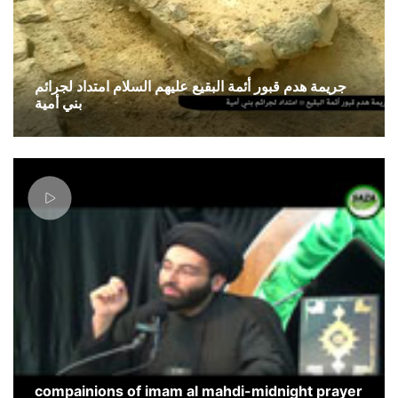
جريمة هدم قبور أئمة البقيع عليهم السلام امتداد لجرائم
بني أمية
compainions of imam al mahdi-midnight prayer