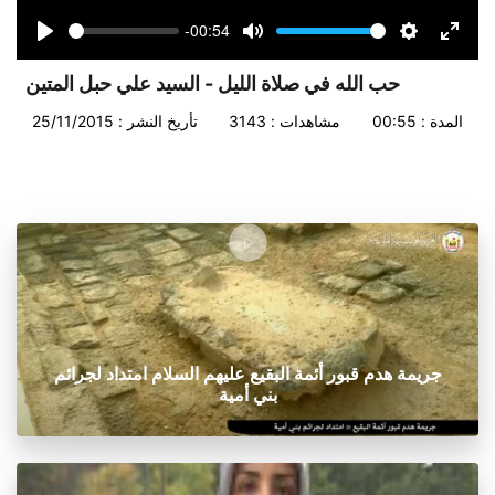
-00:54
Seek
Volume
Play
Mute
Settings
Enter
fullsc
حب الله في صلاة الليل - السيد علي حبل المتين
المدة : 00:55
مشاهدات : 3143
تأريخ النشر : 25/11/2015
جريمة هدم قبور أئمة البقيع عليهم السلام امتداد لجرائم
بني أمية