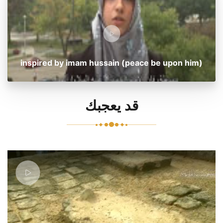
inspired by imam hussain (peace be upon him)
قد يعجبك