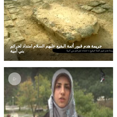
جريمة هدم قبور أئمة البقيع عليهم السلام امتداد لجرائم
بني أمية