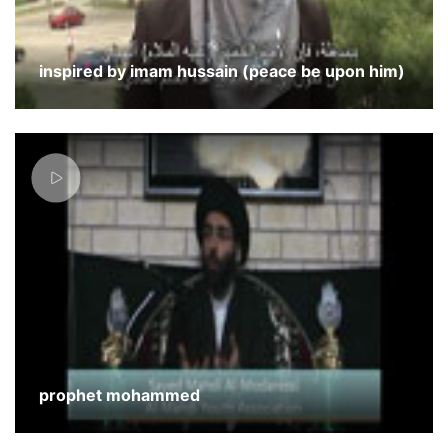
inspired by imam hussain (peace be upon him)
prophet mohammed