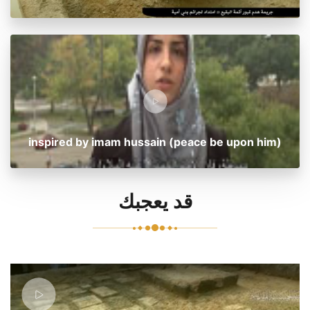
inspired by imam hussain (peace be upon him)
قد يعجبك