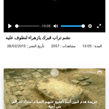
-13:05
Seek
Volume
Play
Mute
Settings
Enter
fullsc
نشم تراب قبرك يازهراء لنطوف عليه
المدة : 13:05
مشاهدات : 2057
تأريخ النشر : 28/02/2015
جريمة هدم قبور أئمة البقيع عليهم السلام امتداد لجرائم
بني أمية