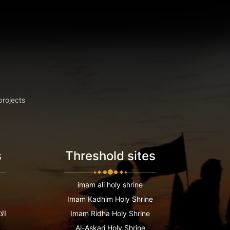
projects
s
Threshold sites
imam ali holy shrine
Imam Kadhim Holy Shrine
Imam Ridha Holy Shrine
الا
Al-Askari Holy Shrine