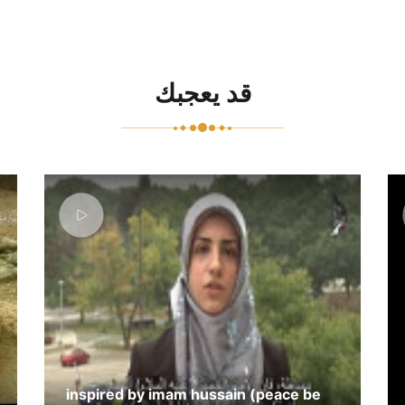
قد يعجبك
inspired by imam hussain (peace be