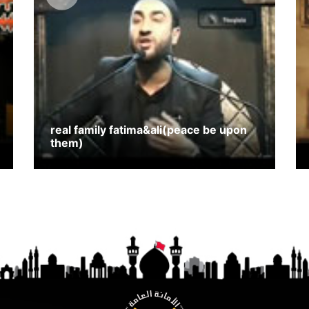
real family fatima&ali(peace be upon
them)