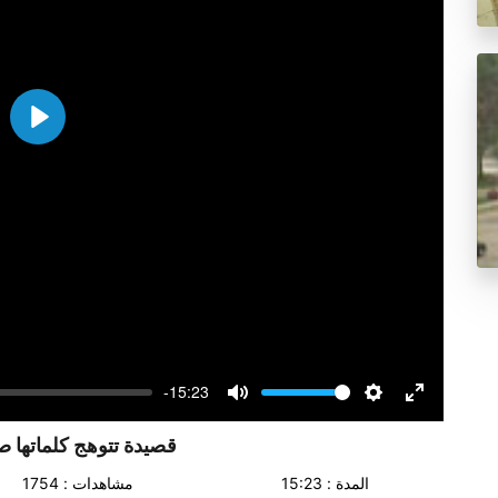
Play
-15:23
Volume
Mute
Settings
Enter
fullscreen
قصيدة تتوهج كلماتها ص
المدة : 15:23
مشاهدات : 1754