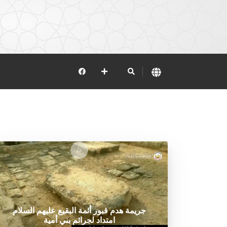
جريمة هدم قبور أئمة البقيع عليهم السلام
امتداد لجرائم بني أمية