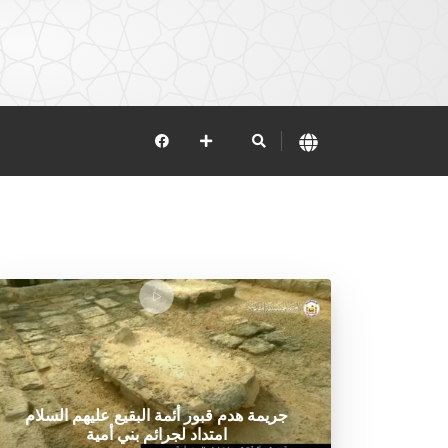
جريمة هدم قبور أئمة البقيع عليهم السلام
امتداد لجرائم بني أمية