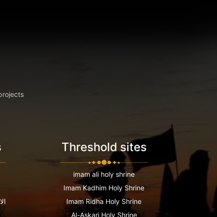
projects
s
Threshold sites
imam ali holy shrine
Imam Kadhim Holy Shrine
Imam Ridha Holy Shrine
الا
Al-Askari Holy Shrine