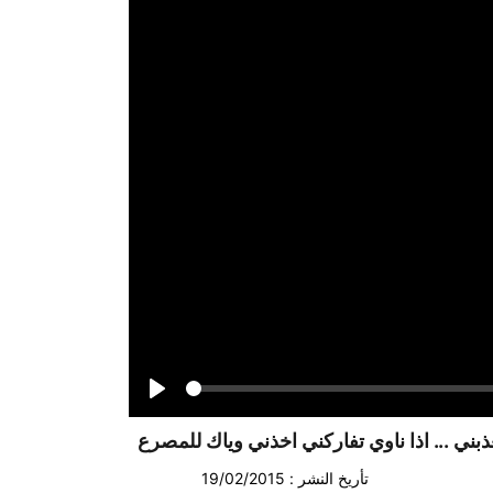
Seek
Play
عذبني ... اذا ناوي تفاركني اخذني وياك للمصرع
تأريخ النشر : 19/02/2015