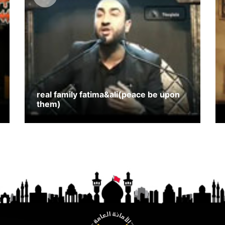
real family fatima&ali(peace be upon
them)