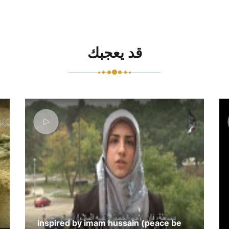
قد يعجبك
inspired by imam hussain (peace be