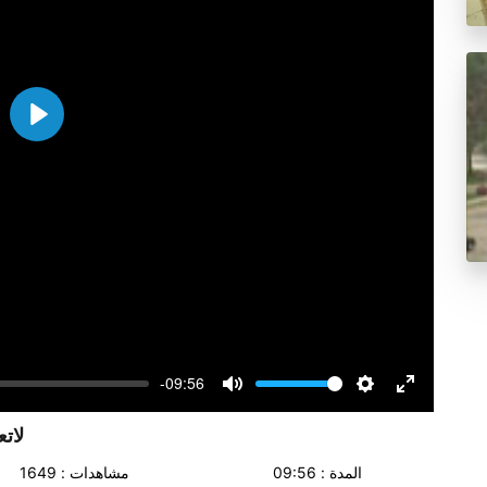
Play
-09:56
Volume
Mute
Settings
Enter
fullscreen
لات
المدة : 09:56
مشاهدات : 1649