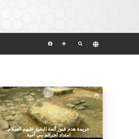
جريمة هدم قبور أئمة البقيع عليهم السلام
امتداد لجرائم بني أمية