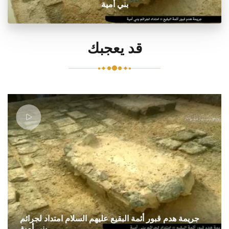
بني أمية
قد يعجبك
جريمة هدم قبور أئمة البقيع عليهم السلام امتداد لجرائم
بني أمية