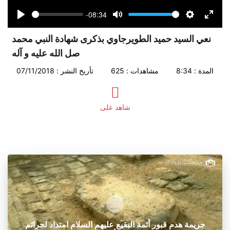
-08:34
Seek
Volume
Play
Mute
Settings
Enter
fullsc
نعي السيد حميد الطويرجاوي بذكرى شهادة النبي محمد
صل الله عليه و آله
المدة : 8:34
مشاهدات : 625
تأريخ النشر : 07/11/2018
شاهد على
جريمة هدم قبور أئمة البقيع عليهم السلام امتداد لجرائم