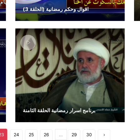
اقوال وحكم رمضانية (الحلقة 3)
برنامج اسرار رمضانية الحلقة الثامنة
23
24
25
26
...
29
30
›