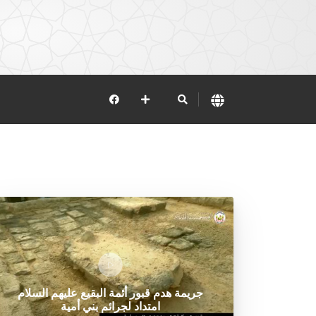
جريمة هدم قبور أئمة البقيع عليهم السلام
امتداد لجرائم بني أمية