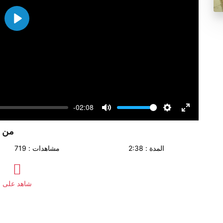
Play
-02:08
Volume
Mute
Settings
Enter
fullscreen
من م
المدة : 2:38
مشاهدات : 719
شاهد على