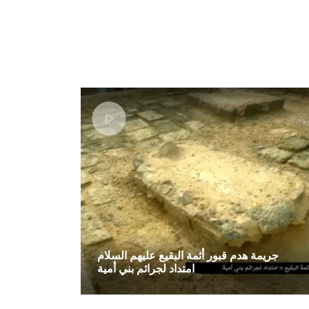
جريمة هدم قبور أئمة البقيع عليهم السلام
امتداد لجرائم بني أمية