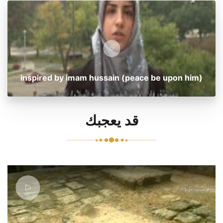
inspired by imam hussain (peace be upon him)
قد يعجبك