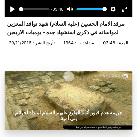
-03:48
Seek
Volume
Play
Mute
Settings
Enter
fullsc
مرقد الامام الحسين (عليه السلام) شهد توافد المعزين
لمواساته في ذكرى استشهاد جده - يوميات الاربعين
المدة : 03:48
مشاهدات : 1354
تأريخ النشر : 29/11/2016
جريمة هدم قبور أئمة البقيع عليهم السلام امتداد لجرائم
بني أمية